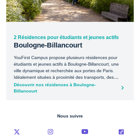
2 Résidences pour étudiants et jeunes actifs
Boulogne-Billancourt
YouFirst Campus propose plusieurs résidences pour
étudiants et jeunes actifs à Boulogne-Billancourt, une
ville dynamique et recherchée aux portes de Paris.
Idéalement situées à proximité des transports, des
commerces et d’espaces verts comme le Bois de
Découvrir nos résidences à Boulogne-
Boulogne et l’Île Seguin, nos résidences offrent un cadre
Billancourt
de vie équilibré entre ville, travail et détente. Grâce à
une excellente desserte en métro et bus, Paris et ses
principaux pôles universitaires et professionnels sont
Nous suivre
facilement accessibles.