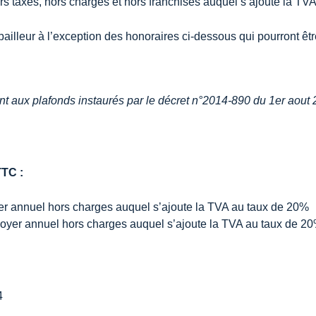
rs taxes, hors charges et hors franchises auquel s’ajoute la TV
illeur à l’exception des honoraires ci-dessous qui pourront être 
 aux plafonds instaurés par le décret n°2014-890 du 1er aout 
TTC :
oyer annuel hors charges auquel s’ajoute la TVA au taux de 20%
u loyer annuel hors charges auquel s’ajoute la TVA au taux de 2
4