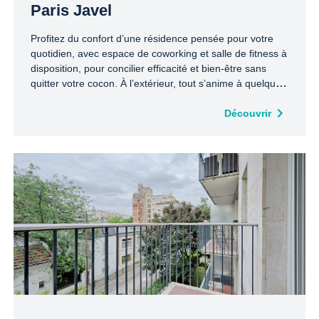
Paris Javel
Profitez du confort d’une résidence pensée pour votre
quotidien, avec espace de coworking et salle de fitness à
disposition, pour concilier efficacité et bien-être sans
quitter votre cocon. À l’extérieur, tout s’anime à quelques
pas : les commerces de proximité, le centre commercial
Beaugrenelle, les quais de Seine pour vos balades, et
Découvrir
l’incontournable Tour Eiffel à quelques minutes
seulement. Cafés, restaurants et boutiques rythment le
quartier, tandis que le métro Félix Faure vous connecte
facilement à tout Paris.